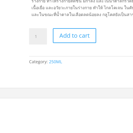
ร่างกาย ทำให้ร่างกายสดชื่น มีกำลัง และในน้ำตาลกรวดยั
เนื้อเยื่อ และอวัยวะภายในร่างกาย ทำให้ ไกลโคเจน ในตับเ
และในขณะที่น้ำตาลในเลือดลดน้อยลง กลูโคสยังเป็นสารท
บีเวล
Add to cart
เครื่อง
ดื่ม
รังนก
แท้
Category:
250ML
สูตร
ผสม
น้ำตาล
กรวด
250
ml.
quantity