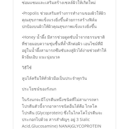
ซ่อมแซมและเสริมสร้างเซลล์ผิวให้เกิดใหม่
•Propolis ช่วยเสริมสร้างการทำงานของผิวให้ผิว
คุณสุขภาพแข็งแรงยิ่งขึ้นด้วยการสร้างฟิล์ม
ปกป้องบนผิวให้ผิวคุณสุขภาพแข็งแรงยิ่งขึ้น
•Honey น้ำผึ้ง มีสารช่วยดูดซับน้ำจากธรรมชาติ
ที่ช่วยมอบความชุ่มชื้นที่ล้ำลึกต่อผิว เอนไซม์ที่มี
อยู่ในน้ำผึ้งสามารถซึมซับลงสู่ผิวได้ง่ายช่วยทำให้
ผิวอิ่มเอิบ แนะนุ่มนวล
วิธีใช้
ลูบไล้ครีมให้ทั่วผิวมือเป็นประจำทุกวัน
ประโยชน์ของรังนก
ในรังนกจะมีโปรตีนหนึ่งชนิดที่ไม่สามารถหา
โปรตีนตัวนี้จากอาหารชนิดอื่นได้คือ ไกลโค
โปรตีน (Glycoprotein) ซึ่งในไกลโคโปรตีนจะ
ประกอกไปด้วย สารสำคัญๆ อยู่ 3 Sialic
Acid,Glucosamine) NANA)GLYCOPROTEIN